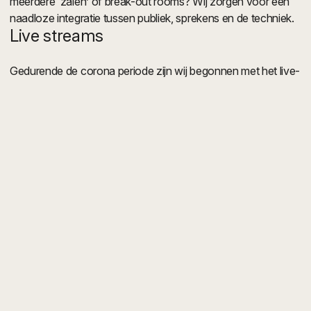
meerdere ‘zalen’ of break-out rooms? Wij zorgen voor een
naadloze integratie tussen publiek, sprekens en de techniek.
Live streams
Gedurende de corona periode zijn wij begonnen met het live-
streamen van evenementen en hebben in die periode een
streaming set-up ontwikkeld waarmee we op iedere locatie
met stroom en internet (of 4G/5G bereik) binnen een paar
uur een kleine TV studio kunnen neerzetten. In de basis
bestaat deze set-up uit 3 telefoons die dienen als camera’s,
een aantal microfoons, en hardware en software om de
stream uit te kunnen zenden, te schakelen tussen camera’s,
en eventuele video-assets in te starten. De set-up kan
opgeschaald en aangepast worden naar omstandigheden
met grotere of meer camera’s, betere belichting, schermen en
speakers om online publiek of video’s te zien en te horen in
de studio, of microfoons voor interactie met een live publiek.
Als je nog nooit een eigen uitzending hebt verzorgd, werken
wij ook samen met goede redacteuren en producenten om